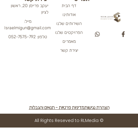
דף הבית
יעקב פריימן 20, ראשון
לציון
אודותינו
מייל:
השירותים שלנו
Israelmigun@gmail.com
הפרויקטים שלנו
W
טלפון: 052-7575-792
h
מאמרים
a
t
יצירת קשר
s
a
p
p
הצהרת נגישות
מדיניות פרטיות - תנאים והגבלות
© All Rights Reseved to RLMedia