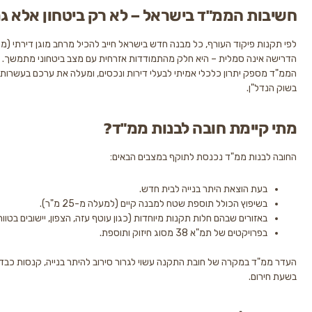
ת הממ"ד בישראל – לא רק ביטחון אלא גם חוק
 פיקוד העורף, כל מבנה חדש בישראל חייב להכיל מרחב מוגן דירתי (ממ"ד) תקני.
נה סמלית – היא חלק מהתמודדות אזרחית עם מצב ביטחוני מתמשך. מעבר לכך,
ק יתרון כלכלי אמיתי לבעלי דירות ונכסים, ומעלה את ערכם בעשרות אלפי שקלים
"ן.
יימת חובה לבנות ממ"ד?
ות ממ"ד נכנסת לתוקף במצבים הבאים:
ת הוצאת היתר בנייה לבית חדש.
יפוץ הכולל תוספת שטח למבנה קיים (למעלה מ-25 מ"ר).
זורים שבהם חלות תקנות מיוחדות (כגון עוטף עזה, הצפון, יישובים בטווח רקטי).
יקטים של תמ"א 38 מסוג חיזוק ותוספת.
 במקרה של חובת התקנה עשוי לגרור סירוב להיתר בנייה, קנסות כבדים, ואיומי פינוי
ם.