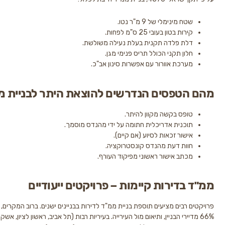
 מינימלי של 9 מ"ר נטו.
ת בטון בעובי 25 ס"מ לפחות.
ת פלדה תקנית בעלת נעילה משולשת.
ון תקני הכולל תריס פנימי מגן.
רכת אוורור עם אפשרות סינון אב"כ.
טפסים הנדרשים להוצאת היתר לבניית ממ"ד?
פס בקשה מקוון להיתר.
כנית אדריכלית חתומה על ידי מהנדס מוסמך.
שור זכאות לסיוע (אם קיים).
ות דעת מהנדס קונסטרוקציה.
תב אישור ראשוני מפיקוד העורף.
דירות קיימות – פרויקטים ייעודיים
רבים מציעים תוספת בניית ממ"ד לדירות בבניינים ישנים. ברוב המקרים, נדרש רוב של
דיירי הבניין, ותיאום מול העירייה. בעיריות רבות (תל אביב, ראשון לציון, אשקלון) יש