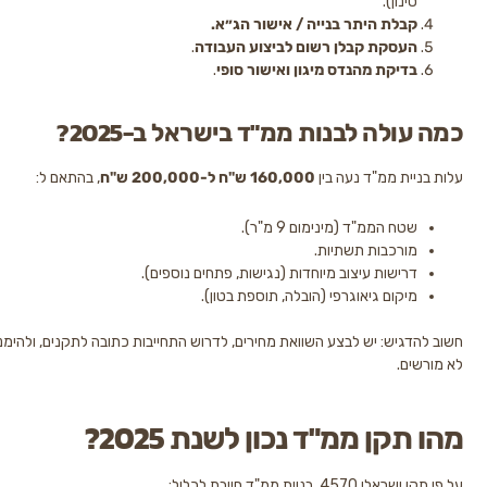
ון).
לת היתר בנייה / אישור הג״א.
סקת קבלן רשום לביצוע העבודה
.
יקת מהנדס מיגון ואישור סופי
.
לה לבנות ממ"ד בישראל ב-2025?
ת ממ"ד נעה בין
160,000 ש"ח ל-200,000 ש"ח
, בהתאם ל:
 הממ"ד (מינימום 9 מ"ר).
רכבות תשתיות.
ישות עיצוב מיוחדות (נגישות, פתחים נוספים).
קום גיאוגרפי (הובלה, תוספת בטון).
יש: יש לבצע השוואת מחירים, לדרוש התחייבות כתובה לתקנים, ולהימנע מקבלנים
.
ן ממ"ד נכון לשנת 2025?
יית ממ"ד חייבת לכלול: