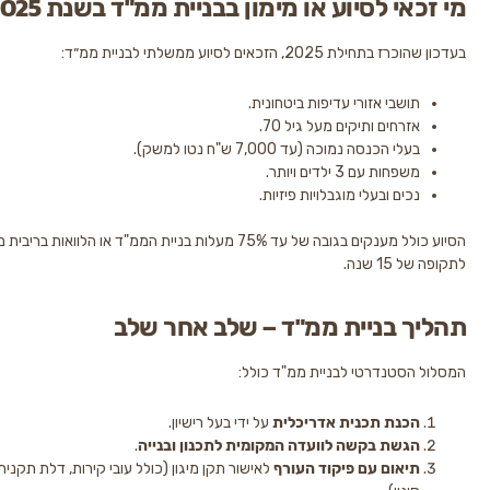
י לסיוע או מימון בבניית ממ"ד בשנת 2025?
2, הזכאים לסיוע ממשלתי לבניית ממ״ד:
שבי אזורי עדיפות ביטחונית.
רחים ותיקים מעל גיל 70.
י הכנסה נמוכה (עד 7,000 ש"ח נטו למשק).
ות עם 3 ילדים ויותר.
ים ובעלי מוגבלויות פיזיות.
הסיוע כולל מענקים בגובה של עד 75% מעלות בניית הממ"ד או הלוואות בריבית מסובסדת
נה.
 בניית ממ"ד – שלב אחר שלב
טנדרטי לבניית ממ"ד כולל:
נת תכנית אדריכלית
על ידי בעל רישיון.
שת בקשה לוועדה המקומית לתכנון ובנייה
.
אום עם פיקוד העורף
לאישור תקן מיגון (כולל עובי קירות, דלת תקנית, מערכת