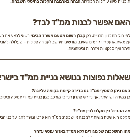
וע עירוניות הכוללות
הנחה בארנונה והקלות בהיטלי השבחה.
אפשר לבנות ממ"ד לבד?
כנון והבנייה, רק
קבלן רשום מטעם משרד הבינוי
רשאי לבצע את העבודה. בנייה
 על ידי גורמים שאינם מורשים תיחשב לעבירה פלילית – שעלולה להוביל לאי קבלת
נקציות אזרחיות וביטחוניות.
 נפוצות בנושא בניית ממ"ד בישראל
 להוסיף ממ"ד גם בדירה קיימת בקומה עליונה?
יש היתר, אך נדרש פתרון הנדסי מורכב כגון בניית עמודי תמיכה וביסוס חיצוניים.
 בין מקלט לבין ממ"ד?
שטח משותף למבנה או שכונה; ממ"ד הוא פרטי ונועד להגן על בני הבית.
כות של מגורים ללא ממ"ד באזור עוטף עזה?