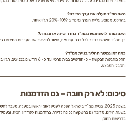
ום המדינה עלולה להורות על פינוי כפוי או שלילה של כיסוי ביטוחי במקרה של פגיעה.
 מעלה את ערך הדירה?
עליית הערך נאמד ב־10%–20% תלוי איזור.
 להשתמש בממ"ד כחדר שינה או עבודה?
משמש כחדר לכל דבר. עם זאת, חשוב להשאיר את מערכות החירום נגישות תמיד.
נמשך תהליך בניית ממ"ד?
החל מהגשת הבקשה – כ-חודשיים בבית פרטי ועד כ- 6 חודשים בבניינים, תלוי בעומס הוועדה
בצע.
: לא רק חובה – גם הזדמנות
בשנת 2025, בניית ממ"ד בישראל הפכה לעניין לאומי ראשון במעלה. מעבר לחשיבות הברורה
ם, מדובר גם בהשקעה נכונה לדירה, בהזדמנות לשדרוג הבית, ובעמידה מלאה
חוק.